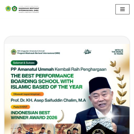
Lompat
ke
konten